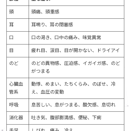
頭
頭痛、頭重感
耳
耳鳴り、耳の閉塞感
口
口の渇き、口中の痛み、味覚異常
目
疲れ目、涙目、目が開かない、ドライアイ
のど
のどの異物感、圧迫感、イガイガ感、のど
がつまる
心臓血
動悸、めまい、たちくらみ、のぼせ、冷
管系
え、血圧の変動
呼吸
息苦しい、息がつまる、酸欠感、息切れ
消化器
吐き気、腹部膨満感、便秘、下痢
手足
しびれ、痛み、冷え