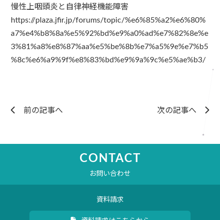
慢性上咽頭炎と自律神経機能障害
https://plaza.jfir.jp/forums/topic/%e6%85%a2%e6%80%
a7%e4%b8%8a%e5%92%bd%e9%a0%ad%e7%82%8e%e
3%81%a8%e8%87%aa%e5%be%8b%e7%a5%9e%e7%b5
%8c%e6%a9%9f%e8%83%bd%e9%9a%9c%e5%ae%b3/
前の記事へ
次の記事へ
CONTACT
お問い合わせ
資料請求