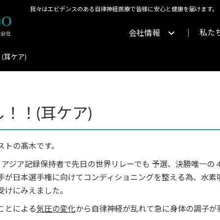
我々はエビデンスのある自律神経医療で皆様に安心と健康を届けます。
私た
会社情報
(耳ケア)
！！(耳ケア)
ストの髙木です。
アジア記録保持者で先日の世界リレーでも 予選、決勝唯一の 4
手が日本選手権に向けてコンディショニングを整える為、水素
受けにみえました。
ことによる
気圧の変化
から自律神経が乱れて急に身体の調子が