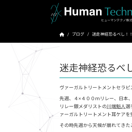
ブログ
迷走神経恐るべし！！
迷走神経恐るべし
ヴァーガルトリートメントセラピ
先週、４×４００ｍリレー、日本、
リレー銀メダリストの
川端魁人
選
ァーガルトリートメント耳ケアを
その時先週から天候が崩れてきた