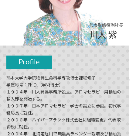
代表取締役副社長
川人 紫
Profile
熊本大学大学院物質生命科学専攻博士課程修了
学歴称号：Ph.D.（学術博士）
１９９４年 川人貿易事務所設立。アロマセラピー用精油の
輸入卸を開始する。
１９９７年 日本アロマセラピー学会の設立に参画。初代事
務局長に就任。
２０００年 ハイパープランツ株式会社に組織変更。代表取
締役に就任。
２００４年 北海道旭川で無農薬ラベンダー栽培及び精油抽