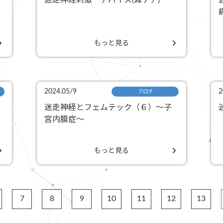
迷走神経刺激 デバイス(耳ケア)
もっと見る
2024.05/9
2
ブログ
迷走神経とフェムテック（６）〜子
宮内膜症〜
もっと見る
7
8
9
10
11
12
13